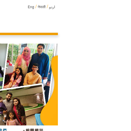
/
/
Eng
नेपाली
اردو