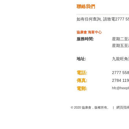
聯絡我們
如有任何查詢, 請致電2777 5
協康會 海富中心
服務時間:
星期二至星期
星期五至星期
地址:
九龍旺角
電話:
2777 55
傳真:
2784 11
電郵:
hfc@heep
網頁指
© 2020 協康會，版權所有。 |